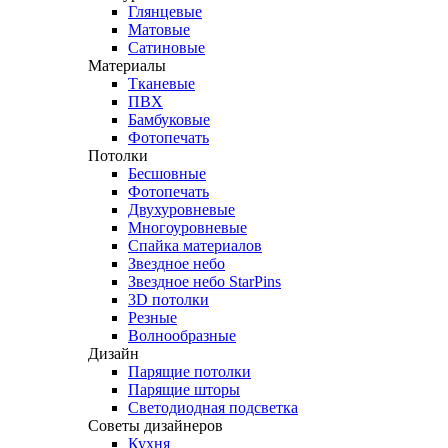
Глянцевые
Матовые
Сатиновые
Материалы
Тканевые
ПВХ
Бамбуковые
Фотопечать
Потолки
Бесшовные
Фотопечать
Двухуровневые
Многоуровневые
Спайка материалов
Звездное небо
Звездное небо StarPins
3D потолки
Резные
Волнообразные
Дизайн
Парящие потолки
Парящие шторы
Светодиодная подсветка
Советы дизайнеров
Кухня