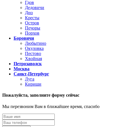
Гдов
Дедовичи
Дно
Кресты
Остров
Печоры
Порхов
Боровичи
Любытино
Окуловка
Пестово
Хвойная
Петрозаводск
Москва
Санкт-Петербург
Луга
Кириши
Пожалуйста,
заполните форму сейчас
Мы перезвоним Вам в ближайшее время, спасибо