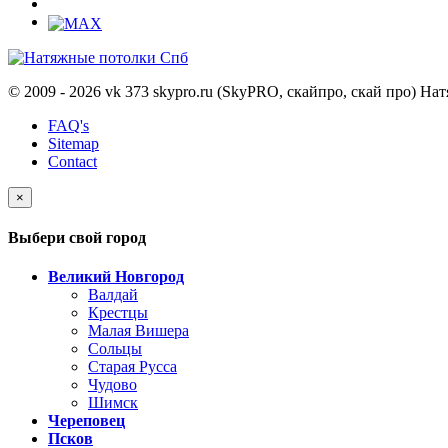
© 2009 - 2026 vk 373 skypro.ru (SkyPRO, скайпро, скай про) Н
FAQ's
Sitemap
Contact
×
Выбери свой город
Великий Новгород
Валдай
Крестцы
Малая Вишера
Сольцы
Старая Русса
Чудово
Шимск
Череповец
Псков